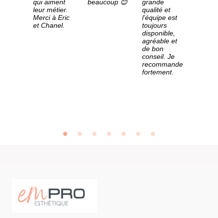
d'appo
te des
qui aiment
beaucoup 😊
grande
des co
s. En
leur métier.
qualité et
adapté
Merci à Eric
l’équipe est
un sui
 ils
et Chanel.
toujours
de la
 pour
disponible,
réactiv
ider et
agréable et
Toujou
ire nos
de bon
disponi
des.
conseil. Je
agréab
recommande
sourire
mande
fortement.
s'ente
même 
téléph
Merci 
votre
profes