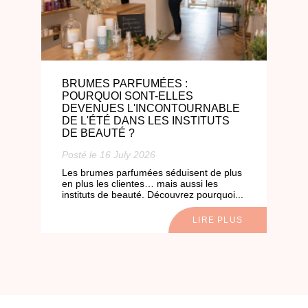
BRUMES PARFUMÉES :
POURQUOI SONT-ELLES
DEVENUES L'INCONTOURNABLE
DE L'ÉTÉ DANS LES INSTITUTS
DE BEAUTÉ ?
P
Posté le 16 July 2026
p
é
Les brumes parfumées séduisent de plus
en plus les clientes… mais aussi les
instituts de beauté. Découvrez pourquoi...
S
LIRE PLUS