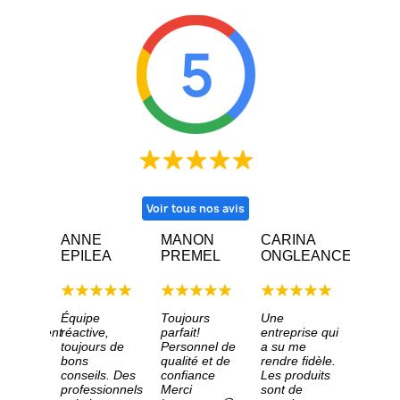
5
Voir tous nos avis
LIE
ANNE
MANON
CARINA
DÉB
EVOST
EPILEA
PREMEL
ONGLEANCE
Heure
d'avoir
on
Équipe
Toujours
Une
un
pagnement
réactive,
parfait!
entreprise qui
commer
es
toujours de
Personnel de
a su me
qui se
ls
bons
qualité et de
rendre fidèle.
préoc
ux,
conseils. Des
confiance
Les produits
réelle
rs à
professionnels
Merci
sont de