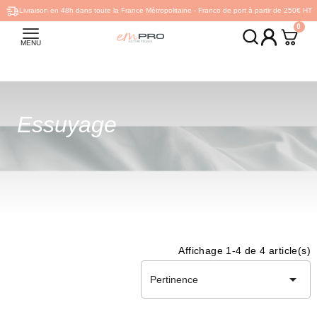
Livraison en 48h dans toute la France Métropolitaine - Franco de port à partir de 250€ HT
MENU
Essuyage
Affichage 1-4 de 4 article(s)

Pertinence